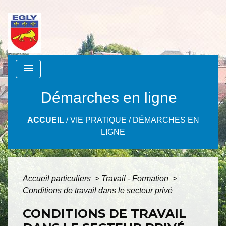
menu
Démarches en ligne
ACCUEIL
/
VIE PRATIQUE
/
DÉMARCHES EN
LIGNE
Accueil particuliers
>
Travail - Formation
>
Conditions de travail dans le secteur privé
CONDITIONS DE TRAVAIL