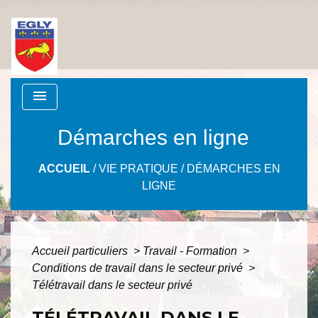
menu
Démarches en ligne
ACCUEIL
/
VIE PRATIQUE
/
DÉMARCHES EN
LIGNE
Accueil particuliers
>
Travail - Formation
>
Conditions de travail dans le secteur privé
>
Télétravail dans le secteur privé
TÉLÉTRAVAIL DANS LE