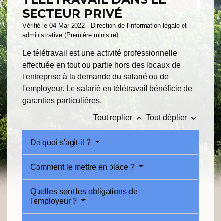
SECTEUR PRIVÉ
Vérifié le 04 Mar 2022 - Direction de l'information légale et
administrative (Première ministre)
Le télétravail est une activité professionnelle
effectuée en tout ou partie hors des locaux de
l'entreprise à la demande du salarié ou de
l'employeur. Le salarié en télétravail bénéficie de
garanties particulières.
keyboard_arrow_up
keyboard_arrow_down
Tout replier
Tout déplier
De quoi s'agit-il ?
Comment le mettre en place ?
Quelles sont les obligations de
l'employeur ?