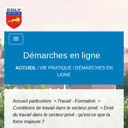
menu
Démarches en ligne
ACCUEIL
/
VIE PRATIQUE
/
DÉMARCHES EN
LIGNE
Accueil particuliers
>
Travail - Formation
>
Conditions de travail dans le secteur privé
>
Droit
du travail dans le secteur privé : qu'est-ce que la
force majeure ?