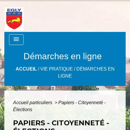
menu
Démarches en ligne
ACCUEIL
/
VIE PRATIQUE
/
DÉMARCHES EN
LIGNE
Accueil particuliers
>
Papiers - Citoyenneté -
Élections
PAPIERS - CITOYENNETÉ -