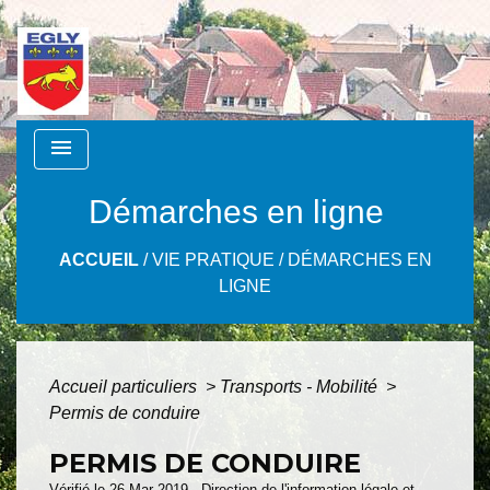
menu
Démarches en ligne
ACCUEIL
/
VIE PRATIQUE
/
DÉMARCHES EN
LIGNE
Accueil particuliers
>
Transports - Mobilité
>
Permis de conduire
PERMIS DE CONDUIRE
Vérifié le 26 Mar 2019 - Direction de l'information légale et