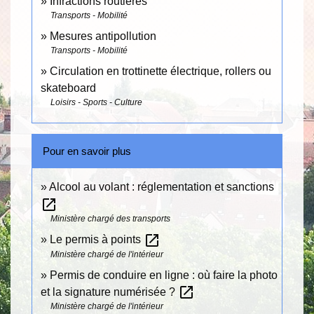
Infractions routières
Transports - Mobilité
Mesures antipollution
Transports - Mobilité
Circulation en trottinette électrique, rollers ou
skateboard
Loisirs - Sports - Culture
Pour en savoir plus
Alcool au volant : réglementation et sanctions
open_in_new
Ministère chargé des transports
open_in_new
Le permis à points
Ministère chargé de l'intérieur
Permis de conduire en ligne : où faire la photo
open_in_new
et la signature numérisée ?
Ministère chargé de l'intérieur