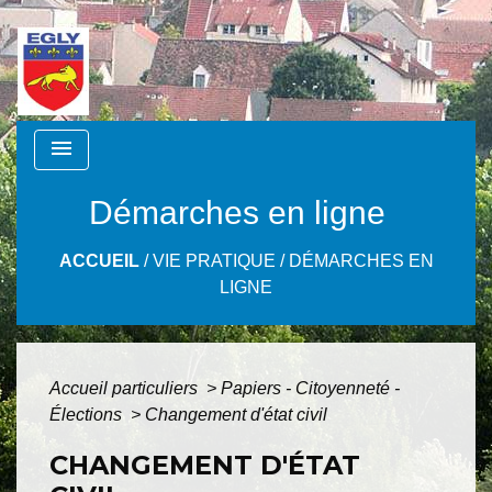
menu
Démarches en ligne
ACCUEIL
/
VIE PRATIQUE
/
DÉMARCHES EN
LIGNE
Accueil particuliers
>
Papiers - Citoyenneté -
Élections
>
Changement d'état civil
CHANGEMENT D'ÉTAT