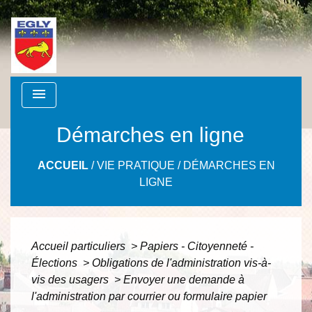
menu
Démarches en ligne
ACCUEIL
/
VIE PRATIQUE
/
DÉMARCHES EN
LIGNE
Accueil particuliers
>
Papiers - Citoyenneté -
Élections
>
Obligations de l'administration vis-à-
vis des usagers
>
Envoyer une demande à
l'administration par courrier ou formulaire papier