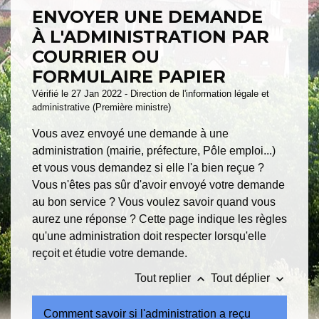
ENVOYER UNE DEMANDE
À L'ADMINISTRATION PAR
COURRIER OU
FORMULAIRE PAPIER
Vérifié le 27 Jan 2022 - Direction de l'information légale et
administrative (Première ministre)
Vous avez envoyé une demande à une
administration (mairie, préfecture, Pôle emploi...)
et vous vous demandez si elle l'a bien reçue ?
Vous n'êtes pas sûr d'avoir envoyé votre demande
au bon service ? Vous voulez savoir quand vous
aurez une réponse ? Cette page indique les règles
qu'une administration doit respecter lorsqu'elle
reçoit et étudie votre demande.
keyboard_arrow_up
keyboard_arrow_down
Tout replier
Tout déplier
Comment savoir si l'administration a reçu