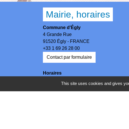
Mairie, horaires
Commune d'Égly
4 Grande Rue
91520 Égly - FRANCE
+33 1 69 26 28 00
Contact par formulaire
Horaires
Lundi - Mercredi - Jeudi : 8h30-12h et 13
This site uses cookies and gives you
Mardi : 13h30-17h / Vendredi : 8h30-12h
Mentions légales
-
Politique de 