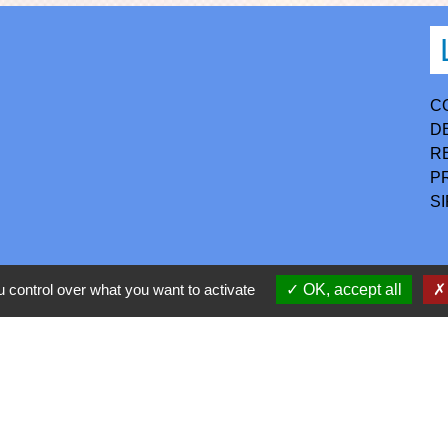
C
D
R
P
S
h30-17h
 control over what you want to activate
OK, accept all
confidentialité
-
Accessibilité
-
Application mobile Localiti
-
P