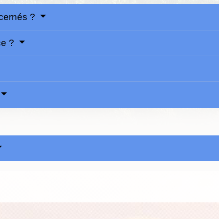
ncernés ?
ce ?