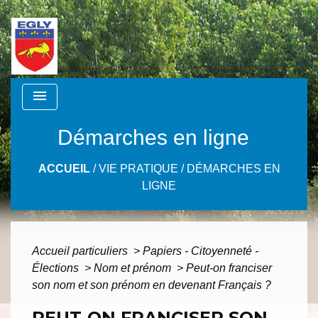
menu
Démarches en ligne
ACCUEIL
/
VIE PRATIQUE
/
DÉMARCHES EN
LIGNE
Accueil particuliers
>
Papiers - Citoyenneté -
Élections
>
Nom et prénom
>
Peut-on franciser
son nom et son prénom en devenant Français ?
PEUT-ON FRANCISER SON