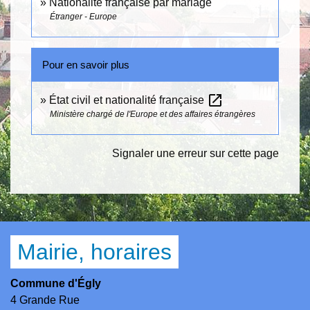
Nationalité française par mariage
Étranger - Europe
Pour en savoir plus
open_in_new
État civil et nationalité française
Ministère chargé de l'Europe et des affaires étrangères
Signaler une erreur sur cette page
Mairie, horaires
Commune d'Égly
4 Grande Rue