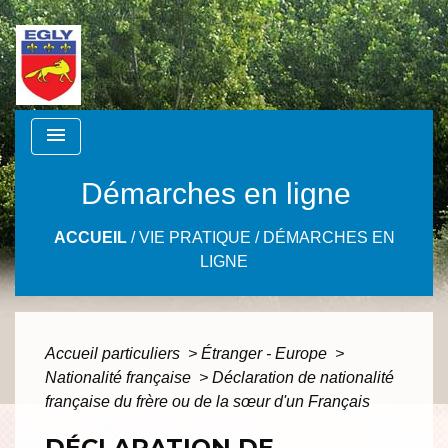
menu
Démarches en ligne
ACCUEIL
/
VIE PRATIQUE
/
DÉMARCHES EN
LIGNE
Accueil particuliers
>
Étranger - Europe
>
Nationalité française
>
Déclaration de nationalité
française du frère ou de la sœur d'un Français
DÉCLARATION DE