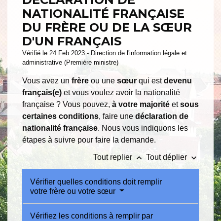
NATIONALITÉ FRANÇAISE
DU FRÈRE OU DE LA SŒUR
D'UN FRANÇAIS
Vérifié le 24 Feb 2023 - Direction de l'information légale et
administrative (Première ministre)
Vous avez un
frère
ou une
sœur
qui est
devenu
français(e)
et vous voulez avoir la nationalité
française ? Vous pouvez,
à votre majorité
et
sous
certaines conditions
, faire une
déclaration de
nationalité française
. Nous vous indiquons les
étapes à suivre pour faire la demande.
keyboard_arrow_up
keyboard_arrow_down
Tout replier
Tout déplier
Vérifier quelles conditions doit remplir
votre frère ou votre sœur
Vérifiez les conditions à remplir par