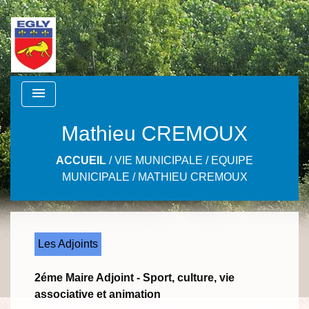
menu
Mathieu CREMOUX
ACCUEIL
/
VIE MUNICIPALE
/
EQUIPE
MUNICIPALE
/
MATHIEU CREMOUX
Les Adjoints
2éme Maire Adjoint - Sport, culture, vie
associative et animation