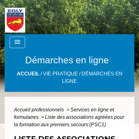
menu
Démarches en ligne
ACCUEIL
/
VIE PRATIQUE
/
DÉMARCHES EN
LIGNE
Accueil professionnels
>
Services en ligne et
formulaires
>
Liste des associations agréées pour
la formation aux premiers secours (PSC1)
LISTE DES ASSOCIATIONS