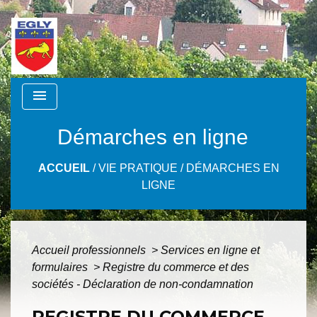
menu
Démarches en ligne
ACCUEIL
/
VIE PRATIQUE
/
DÉMARCHES EN
LIGNE
Accueil professionnels
>
Services en ligne et
formulaires
>
Registre du commerce et des
sociétés - Déclaration de non-condamnation
REGISTRE DU COMMERCE