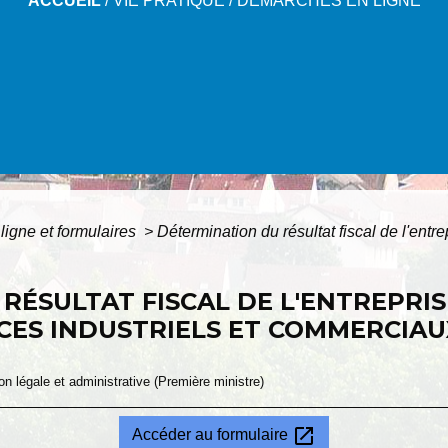
ACCUEIL
/
VIE PRATIQUE
/
DÉMARCHES EN LIGNE
ligne et formulaires
>
Détermination du résultat fiscal de l'entre
RÉSULTAT FISCAL DE L'ENTREPRIS
ICES INDUSTRIELS ET COMMERCIAU
ion légale et administrative (Première ministre)
open_in_new
Accéder au formulaire