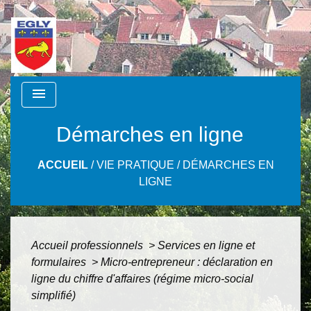
menu
Démarches en ligne
ACCUEIL
/
VIE PRATIQUE
/
DÉMARCHES EN
LIGNE
Accueil professionnels
>
Services en ligne et
formulaires
>
Micro-entrepreneur : déclaration en
ligne du chiffre d'affaires (régime micro-social
simplifié)