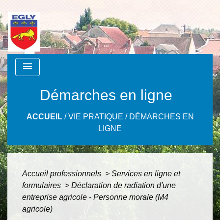
menu
Démarches en ligne
ACCUEIL
/
VIE PRATIQUE
/
DÉMARCHES EN
LIGNE
Accueil professionnels
>
Services en ligne et
formulaires
>
Déclaration de radiation d'une
entreprise agricole - Personne morale (M4
agricole)