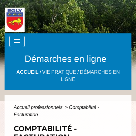
menu
Démarches en ligne
ACCUEIL
/
VIE PRATIQUE
/
DÉMARCHES EN
LIGNE
Accueil professionnels
>
Comptabilité -
Facturation
COMPTABILITÉ -