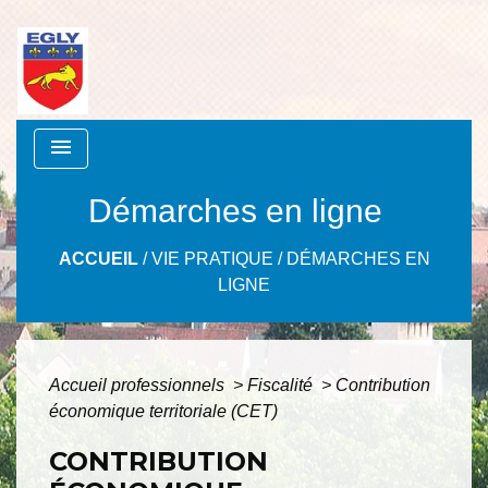
menu
Démarches en ligne
ACCUEIL
/
VIE PRATIQUE
/
DÉMARCHES EN
LIGNE
Accueil professionnels
>
Fiscalité
>
Contribution
économique territoriale (CET)
CONTRIBUTION