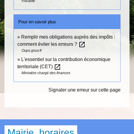
Fiscalité
Pour en savoir plus
Remplir mes obligations auprès des impôts :
open_in_new
comment éviter les erreurs ?
Oups.gouv.fr
L'essentiel sur la contribution économique
open_in_new
territoriale (CET)
Ministère chargé des finances
Signaler une erreur sur cette page
Mairie, horaires