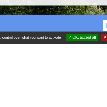
 control over what you want to activate
OK, accept all
C
D
R
P
S
h30-17h