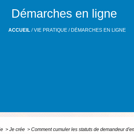
Démarches en ligne
ACCUEIL
/
VIE PRATIQUE
/
DÉMARCHES EN LIGNE
ie
>
Je crée
>
Comment cumuler les statuts de demandeur d'emp