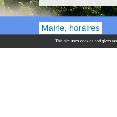
Mairie, horaires
Commune d'Égly
This site uses cookies and gives you
4 Grande Rue
91520 Égly - FRANCE
+33 1 69 26 28 00
Contact par formulaire
Horaires
Lundi - Mercredi - Jeudi : 8h30-12h et 13
Mardi : 13h30-17h / Vendredi : 8h30-12h