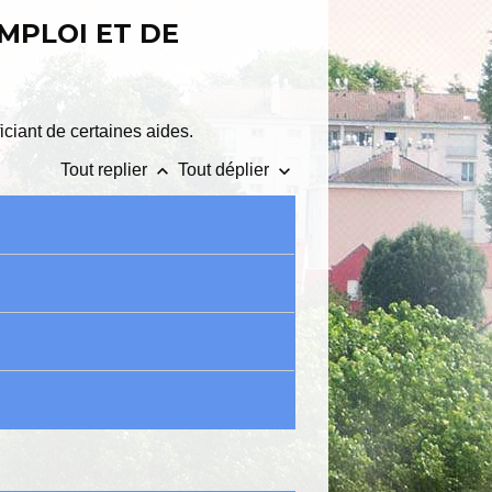
MPLOI ET DE
ciant de certaines aides.
keyboard_arrow_up
keyboard_arrow_down
Tout replier
Tout déplier