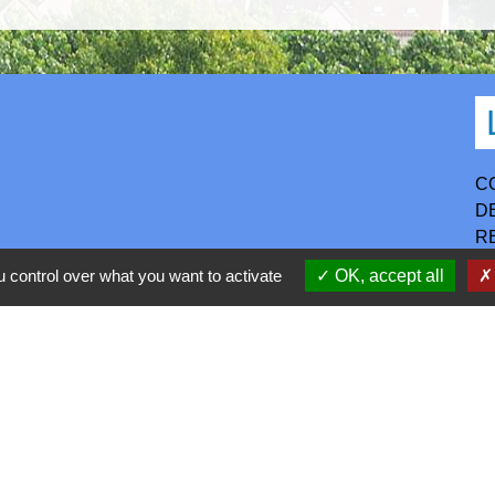
C
D
R
P
 control over what you want to activate
OK, accept all
S
h30-17h