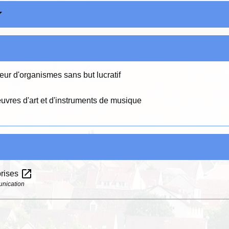
eur d'organismes sans but lucratif
uvres d'art et d'instruments de musique
open_in_new
prises
unication