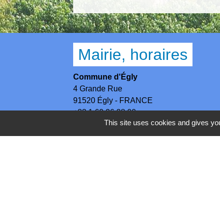
Mairie, horaires
Commune d'Égly
4 Grande Rue
91520 Égly - FRANCE
+33 1 69 26 28 00
This site uses cookies and gives you
Contact par formulaire
Horaires
Lundi - Mercredi - Jeudi : 8h30-12h et 13
Mardi : 13h30-17h / Vendredi : 8h30-12h