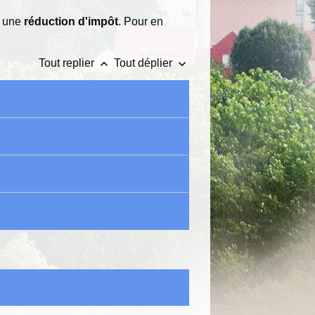
er une
réduction d'impôt
. Pour en
keyboard_arrow_up
keyboard_arrow_down
Tout replier
Tout déplier