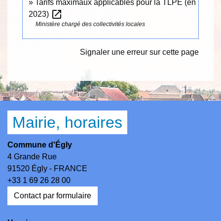
Tarifs maximaux applicables pour la TLPE (en
open_in_new
2023)
Ministère chargé des collectivités locales
Signaler une erreur sur cette page
Mairie, horaires
Commune d'Égly
4 Grande Rue
91520 Égly - FRANCE
+33 1 69 26 28 00
Contact par formulaire