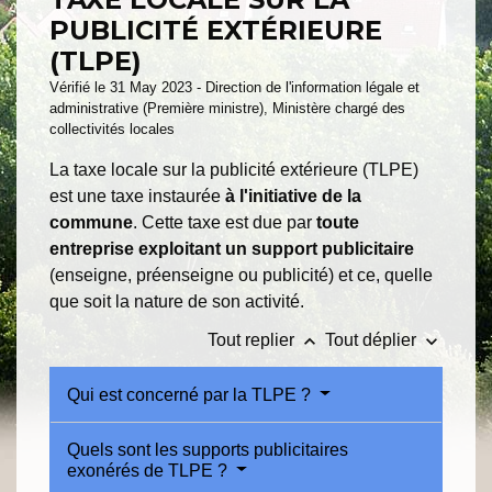
PUBLICITÉ EXTÉRIEURE
(TLPE)
Vérifié le 31 May 2023 - Direction de l'information légale et
administrative (Première ministre), Ministère chargé des
collectivités locales
La taxe locale sur la publicité extérieure (TLPE)
est une taxe instaurée
à l'initiative de la
commune
. Cette taxe est due par
toute
entreprise exploitant un support publicitaire
(enseigne, préenseigne ou publicité) et ce, quelle
que soit la nature de son activité.
keyboard_arrow_up
keyboard_arrow_down
Tout replier
Tout déplier
Qui est concerné par la TLPE ?
Quels sont les supports publicitaires
exonérés de TLPE ?