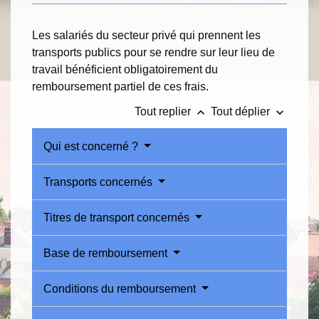
Les salariés du secteur privé qui prennent les
transports publics pour se rendre sur leur lieu de
travail bénéficient obligatoirement du
remboursement partiel de ces frais.
keyboard_arrow_up
keyboard_arrow_down
Tout replier
Tout déplier
Qui est concerné ?
Transports concernés
Titres de transport concernés
Base de remboursement
Conditions du remboursement