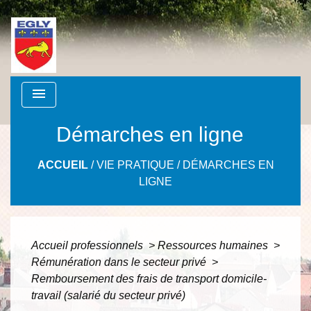
menu
Démarches en ligne
ACCUEIL
/
VIE PRATIQUE
/
DÉMARCHES EN
LIGNE
Accueil professionnels
>
Ressources humaines
>
Rémunération dans le secteur privé
>
Remboursement des frais de transport domicile-
travail (salarié du secteur privé)