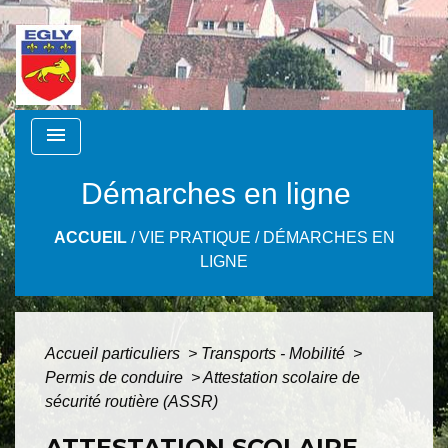
menu
Démarches en ligne
ACCUEIL
/
VIE PRATIQUE
/
DÉMARCHES EN
LIGNE
Accueil particuliers
>
Transports - Mobilité
>
Permis de conduire
>
Attestation scolaire de
sécurité routière (ASSR)
ATTESTATION SCOLAIRE