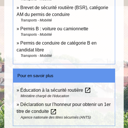
Brevet de sécurité routière (BSR), catégorie
AM du permis de conduire
Transports - Mobilité
Permis B : voiture ou camionnette
Transports - Mobilité
Permis de conduire de catégorie B en
candidat libre
Transports - Mobilité
Pour en savoir plus
open_in_new
Éducation à la sécurité routière
Ministère chargé de l'éducation
Déclaration sur l'honneur pour obtenir un 1er
open_in_new
titre de conduite
Agence nationale des titres sécurisés (ANTS)