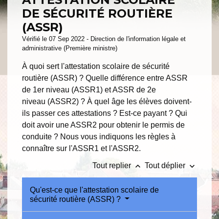
DE SÉCURITÉ ROUTIÈRE
(ASSR)
Vérifié le 07 Sep 2022 - Direction de l'information légale et
administrative (Première ministre)
À quoi sert l'attestation scolaire de sécurité
routière (ASSR) ? Quelle différence entre ASSR
de 1
er
niveau (ASSR1) et ASSR de 2
e
niveau (ASSR2) ? À quel âge les élèves doivent-
ils passer ces attestations ? Est-ce payant ? Qui
doit avoir une ASSR2 pour obtenir le permis de
conduite ? Nous vous indiquons les règles à
connaître sur l'ASSR1 et l'ASSR2.
keyboard_arrow_up
keyboard_arrow_down
Tout replier
Tout déplier
Qu'est-ce que l'attestation scolaire de
sécurité routière (ASSR) ?