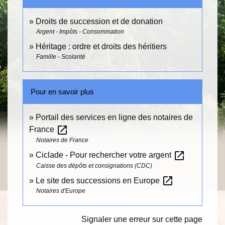
Droits de succession et de donation
Argent - Impôts - Consommation
Héritage : ordre et droits des héritiers
Famille - Scolarité
Pour en savoir plus
Portail des services en ligne des notaires de
open_in_new
France
Notaires de France
open_in_new
Ciclade - Pour rechercher votre argent
Caisse des dépôts et consignations (CDC)
open_in_new
Le site des successions en Europe
Notaires d'Europe
Signaler une erreur sur cette page