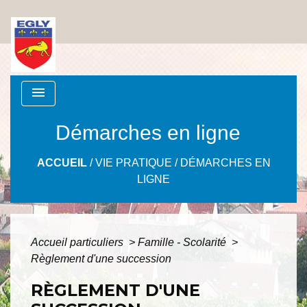
menu
Démarches en ligne
ACCUEIL
/
VIE PRATIQUE
/
DÉMARCHES EN
LIGNE
Accueil particuliers
>
Famille - Scolarité
>
Règlement d'une succession
RÈGLEMENT D'UNE