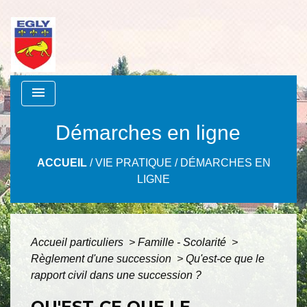
menu
Démarches en ligne
ACCUEIL
/
VIE PRATIQUE
/
DÉMARCHES EN
LIGNE
Accueil particuliers
>
Famille - Scolarité
>
Règlement d'une succession
>
Qu'est-ce que le
rapport civil dans une succession ?
QU'EST-CE QUE LE