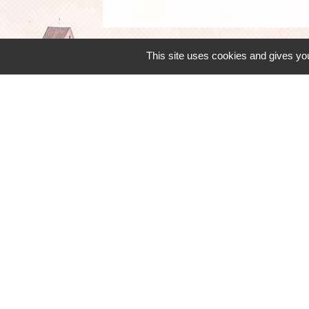
This site uses cookies and gives you
Mairie, horaires
Commune d'Égly
4 Grande Rue
91520 Égly - FRANCE
+33 1 69 26 28 00
Contact par formulaire
Horaires
Lundi - Mercredi - Jeudi : 8h30-12h et 13
Mardi : 13h30-17h / Vendredi : 8h30-12h