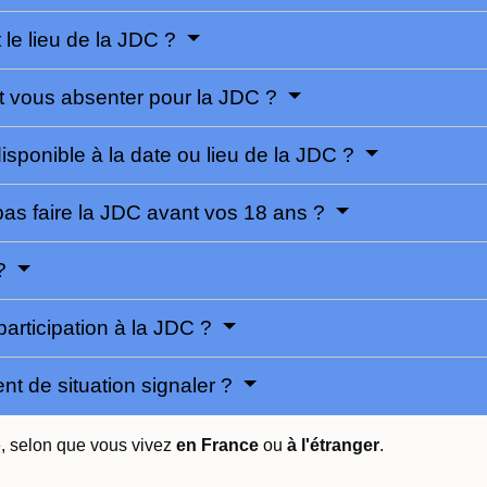
 le lieu de la JDC ?
t vous absenter pour la JDC ?
disponible à la date ou lieu de la JDC ?
pas faire la JDC avant vos 18 ans ?
 ?
 participation à la JDC ?
t de situation signaler ?
e, selon que vous vivez
en France
ou
à l'étranger
.