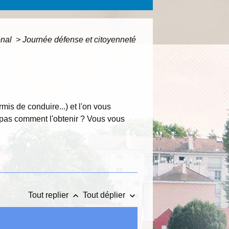
onal
>
Journée défense et citoyenneté
is de conduire...) et l'on vous
z pas comment l'obtenir ? Vous vous
keyboard_arrow_up
keyboard_arrow_down
Tout replier
Tout déplier