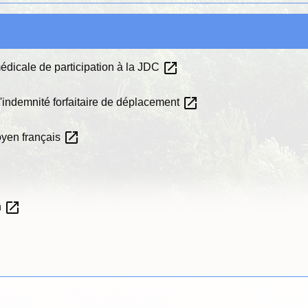
open_in_new
 médicale de participation à la JDC
open_in_new
'indemnité forfaitaire de déplacement
open_in_new
toyen français
open_in_new
n