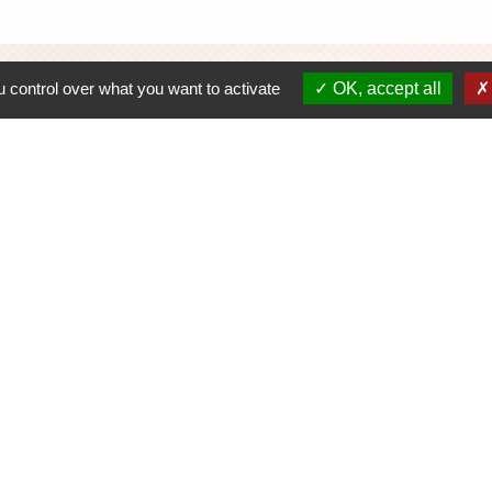
 control over what you want to activate
OK, accept all
C
D
R
P
S
h30-17h