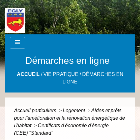
menu
Démarches en ligne
ACCUEIL
/
VIE PRATIQUE
/
DÉMARCHES EN
LIGNE
Accueil particuliers
>
Logement
>
Aides et prêts
pour l'amélioration et la rénovation énergétique de
l'habitat
>
Certificats d'économie d'énergie
(CEE) "Standard"