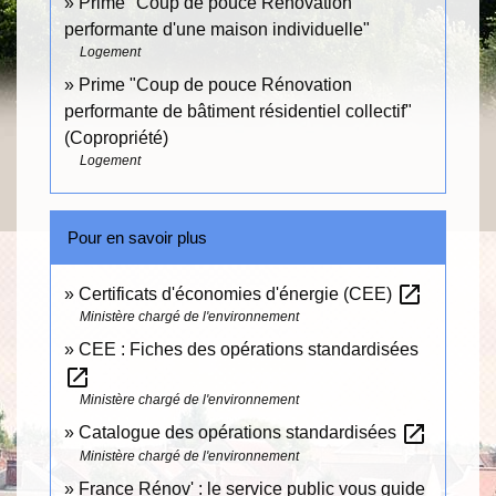
Prime "Coup de pouce Rénovation
performante d'une maison individuelle"
Logement
Prime "Coup de pouce Rénovation
performante de bâtiment résidentiel collectif"
(Copropriété)
Logement
Pour en savoir plus
open_in_new
Certificats d'économies d'énergie (CEE)
Ministère chargé de l'environnement
CEE : Fiches des opérations standardisées
open_in_new
Ministère chargé de l'environnement
open_in_new
Catalogue des opérations standardisées
Ministère chargé de l'environnement
France Rénov' : le service public vous guide