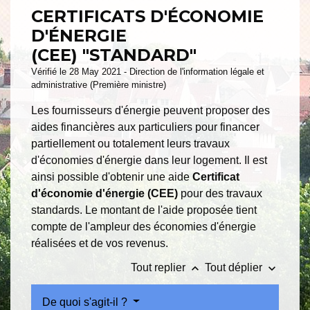
CERTIFICATS D'ÉCONOMIE
D'ÉNERGIE
(CEE) "STANDARD"
Vérifié le 28 May 2021 - Direction de l'information légale et
administrative (Première ministre)
Les fournisseurs d'énergie peuvent proposer des
aides financières aux particuliers pour financer
partiellement ou totalement leurs travaux
d'économies d'énergie dans leur logement. Il est
ainsi possible d'obtenir une aide
Certificat
d'économie d'énergie (CEE)
pour des travaux
standards. Le montant de l'aide proposée tient
compte de l'ampleur des économies d'énergie
réalisées et de vos revenus.
keyboard_arrow_up
keyboard_arrow_down
Tout replier
Tout déplier
De quoi s'agit-il ?