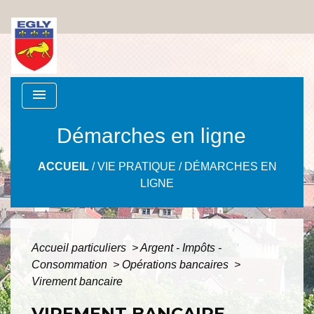
menu
Démarches en ligne
ACCUEIL
/
VIE PRATIQUE
/
DÉMARCHES EN
LIGNE
Accueil particuliers
>
Argent - Impôts -
Consommation
>
Opérations bancaires
>
Virement bancaire
VIREMENT BANCAIRE