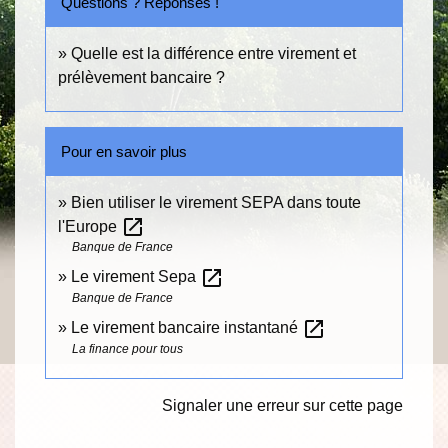
Questions ? Réponses !
Quelle est la différence entre virement et
prélèvement bancaire ?
Pour en savoir plus
Bien utiliser le virement SEPA dans toute
open_in_new
l'Europe
Banque de France
open_in_new
Le virement Sepa
Banque de France
open_in_new
Le virement bancaire instantané
La finance pour tous
Signaler une erreur sur cette page