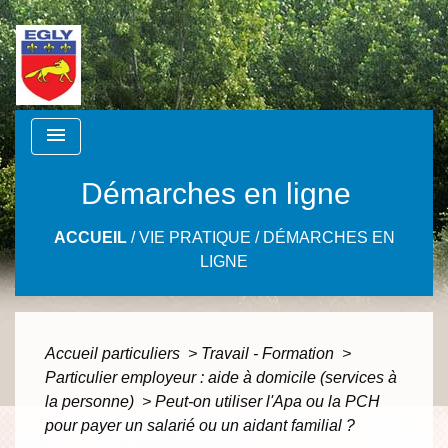
menu
Démarches en ligne
ACCUEIL
/
VIE PRATIQUE
/
DÉMARCHES EN
LIGNE
Accueil particuliers
>
Travail - Formation
>
Particulier employeur : aide à domicile (services à
la personne)
>
Peut-on utiliser l'Apa ou la PCH
pour payer un salarié ou un aidant familial ?