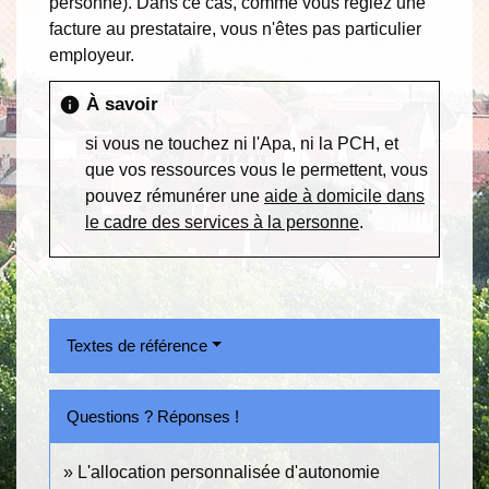
personne). Dans ce cas, comme vous réglez une
facture au prestataire, vous n'êtes pas particulier
employeur.
À savoir
info
si vous ne touchez ni l'Apa, ni la PCH, et
que vos ressources vous le permettent, vous
pouvez rémunérer une
aide à domicile dans
le cadre des services à la personne
.
Textes de référence
Questions ? Réponses !
L'allocation personnalisée d'autonomie