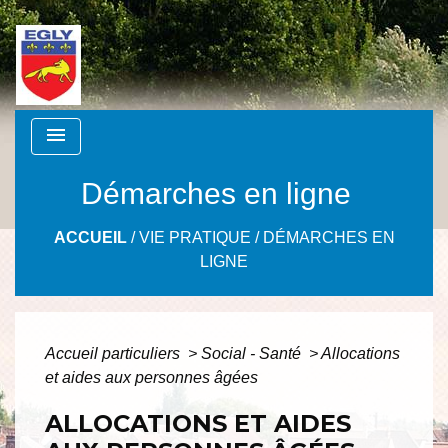
menu
Démarches en ligne
ACCUEIL
/
VIE PRATIQUE
/
DÉMARCHES EN
LIGNE
Accueil particuliers
>
Social - Santé
>
Allocations
et aides aux personnes âgées
ALLOCATIONS ET AIDES