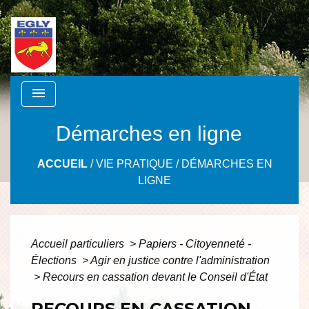
menu
Démarches en ligne
ACCUEIL
/
VIE PRATIQUE
/
DÉMARCHES EN
LIGNE
Accueil particuliers
>
Papiers - Citoyenneté -
Élections
>
Agir en justice contre l'administration
>
Recours en cassation devant le Conseil d'État
RECOURS EN CASSATION