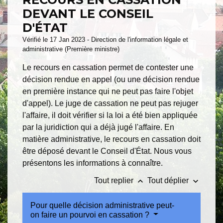
DEVANT LE CONSEIL
D'ÉTAT
Vérifié le 17 Jan 2023 - Direction de l'information légale et
administrative (Première ministre)
Le recours en cassation permet de contester une
décision rendue en appel (ou une décision rendue
en première instance qui ne peut pas faire l'objet
d'appel). Le juge de cassation ne peut pas rejuger
l'affaire, il doit vérifier si la loi a été bien appliquée
par la juridiction qui a déjà jugé l'affaire. En
matière administrative, le recours en cassation doit
être déposé devant le Conseil d'État. Nous vous
présentons les informations à connaître.
keyboard_arrow_up
keyboard_arrow_down
Tout replier
Tout déplier
Pour quelle décision administrative peut-
on faire un pourvoi en cassation ?