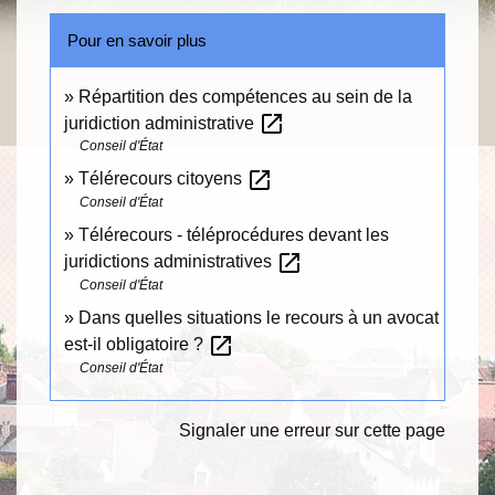
Pour en savoir plus
Répartition des compétences au sein de la
open_in_new
juridiction administrative
Conseil d'État
open_in_new
Télérecours citoyens
Conseil d'État
Télérecours - téléprocédures devant les
open_in_new
juridictions administratives
Conseil d'État
Dans quelles situations le recours à un avocat
open_in_new
est-il obligatoire ?
Conseil d'État
Signaler une erreur sur cette page