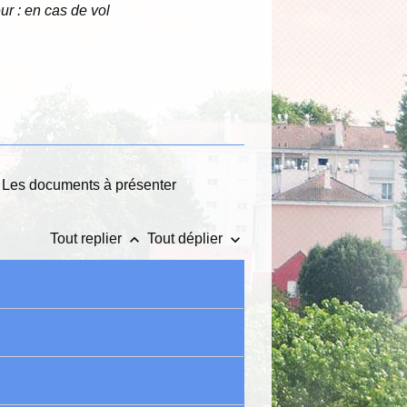
ur : en cas de vol
le. Les documents à présenter
keyboard_arrow_up
keyboard_arrow_down
Tout replier
Tout déplier