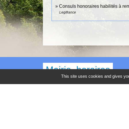
Consuls honoraires habilités à reme
Legifrance
Mairie, horaires
This site uses cookies and gives you
Commune d'Égly
4 Grande Rue
91520 Égly - FRANCE
+33 1 69 26 28 00
Contact par formulaire
Horaires