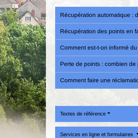
Récupération automatique : d
Récupération des points en 
Comment est-t-on informé du r
Perte de points : combien de 
Comment faire une réclamati
Textes de référence
Services en ligne et formulaires