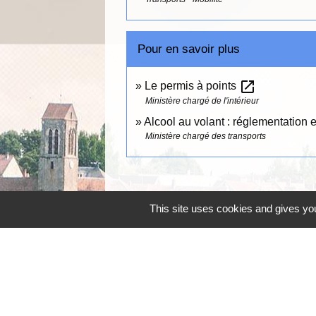
Pour en savoir plus
open_in_new
Le permis à points
Ministère chargé de l'intérieur
Alcool au volant : réglementation 
Ministère chargé des transports
This site uses cookies and gives you
Mairie, horaires
Commune d'Égly