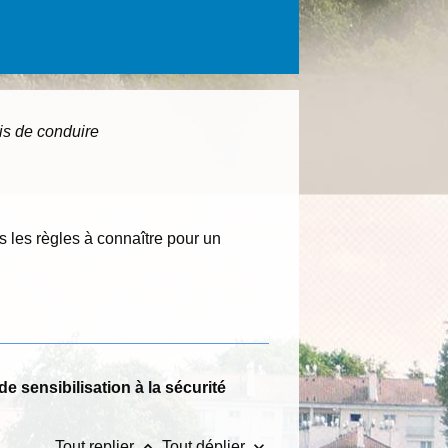
is de conduire
 les règles à connaître pour un
de sensibilisation à la sécurité
keyboard_arrow_up
keyboard_arrow_down
Tout replier
Tout déplier