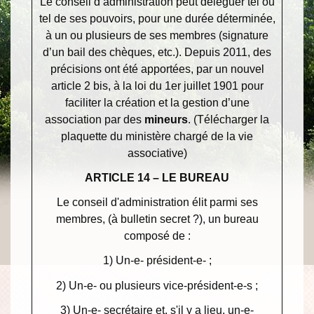
Le conseil d’administration peut déléguer tel ou
tel de ses pouvoirs, pour une durée déterminée,
à un ou plusieurs de ses membres (signature
d’un bail des chèques, etc.). Depuis 2011, des
précisions ont été apportées, par un nouvel
article 2 bis, à la loi du 1
er
juillet 1901 pour
faciliter la création et la gestion d’une
association par des
mineurs
. (Télécharger la
plaquette du ministère chargé de la vie
associative)
ARTICLE 14 – LE BUREAU
Le conseil d'administration élit parmi ses
membres, (à bulletin secret ?), un bureau
composé de :
1) Un-e- président-e- ;
2) Un-e- ou plusieurs vice-président-e-s ;
3) Un-e- secrétaire et, s'il y a lieu, un-e-