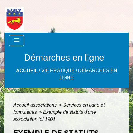
menu
Démarches en ligne
ACCUEIL
/
VIE PRATIQUE
/
DÉMARCHES EN
LIGNE
Accueil associations
>
Services en ligne et
formulaires
>
Exemple de statuts d'une
association loi 1901
EXEMPLE DE STATUTS