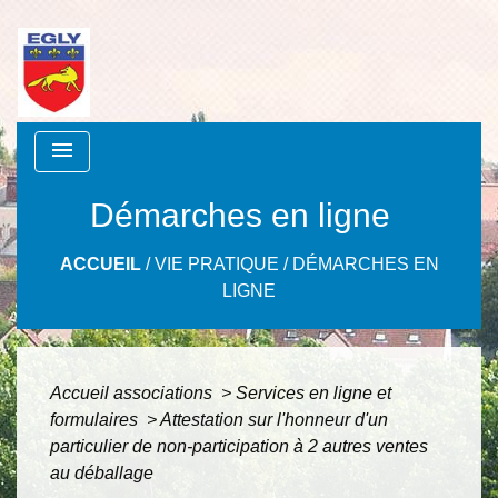
menu
Démarches en ligne
ACCUEIL
/
VIE PRATIQUE
/
DÉMARCHES EN
LIGNE
Accueil associations
>
Services en ligne et
formulaires
>
Attestation sur l'honneur d'un
particulier de non-participation à 2 autres ventes
au déballage