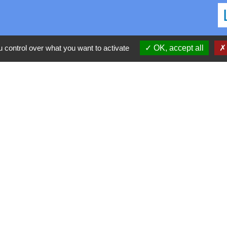
C
 control over what you want to activate
OK, accept all
D
R
P
S
h30-17h
confidentialité
-
Accessibilité
-
Application mobile Localiti
-
P
Site créé en partenariat avec Réseau des Communes