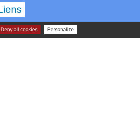
Liens
OEUR D'ESSONNE AGGLOMERATION
Deny all cookies
Personalize
EPARTEMENT ESSONNE
EGION ILE DE FRANCE
REFECTURE DE L'ESSONNE
IREDOM
lan du site
-
Gestion des cookies