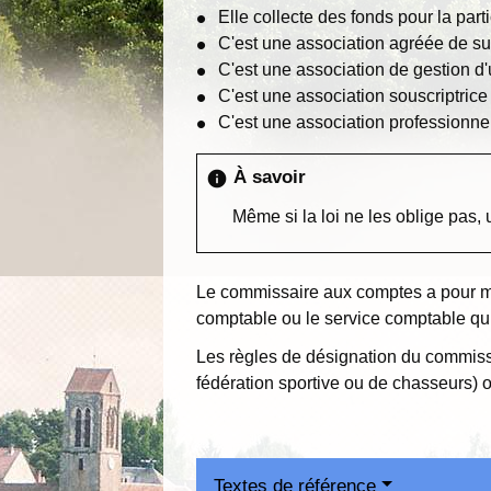
Elle collecte des fonds pour la part
C'est une association agréée de sur
C'est une association de gestion d'
C'est une association souscriptrice
C'est une association professionnel
À savoir
info
Même si la loi ne les oblige pas,
Le commissaire aux comptes a pour mis
comptable ou le service comptable qui
Les règles de désignation du commissa
fédération sportive ou de chasseurs) 
Textes de référence