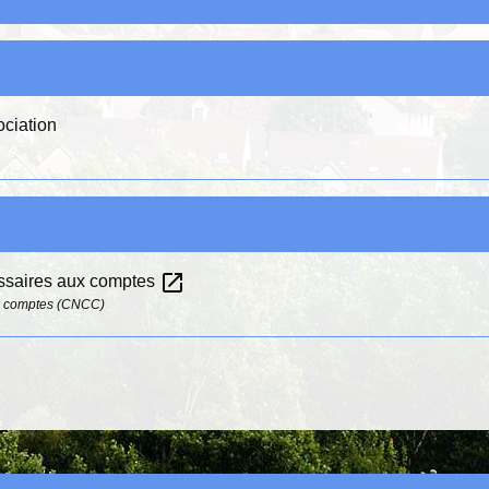
ociation
open_in_new
issaires aux comptes
x comptes (CNCC)