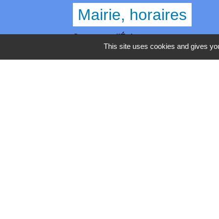
Mairie, horaires
Commune d'Égly
This site uses cookies and gives you
4 Grande Rue
91520 Égly - FRANCE
+33 1 69 26 28 00
Contact par formulaire
Horaires
Lundi - Mercredi - Jeudi : 8h30-12h et 13
Mardi : 13h30-17h / Vendredi : 8h30-12h
Mentions légales
-
Politique de 