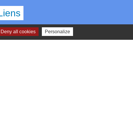
Liens
OEUR D'ESSONNE AGGLOMERATION
Deny all cookies
Personalize
EPARTEMENT ESSONNE
EGION ILE DE FRANCE
REFECTURE DE L'ESSONNE
IREDOM
lan du site
-
Gestion des cookies