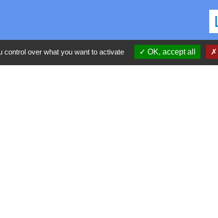
C
 control over what you want to activate
OK, accept all
D
R
P
S
h30-17h
confidentialité
-
Accessibilité
-
Application mobile Localiti
-
P