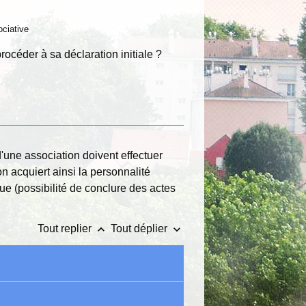
ociative
procéder à sa déclaration initiale ?
'une association doivent effectuer
on acquiert ainsi la personnalité
ue (possibilité de conclure des actes
keyboard_arrow_up
keyboard_arrow_down
Tout replier
Tout déplier