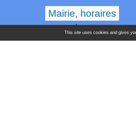
Mairie, horaires
Commune d'Égly
This site uses cookies and gives you
4 Grande Rue
91520 Égly - FRANCE
+33 1 69 26 28 00
Contact par formulaire
Horaires
Lundi - Mercredi - Jeudi : 8h30-12h et 13
Mardi : 13h30-17h / Vendredi : 8h30-12h
Mentions légales
-
Politique de 