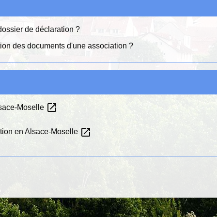
dossier de déclaration ?
tion des documents d'une association ?
open_in_new
lsace-Moselle
open_in_new
ation en Alsace-Moselle