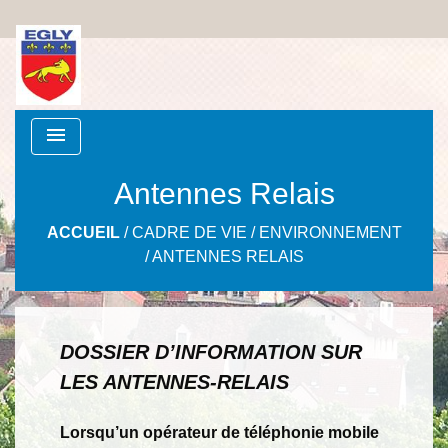
menu
Antennes Relais
ACCUEIL
/
CADRE DE VIE
/
ENVIRONNEMENT
/
ANTENNES RELAIS
DOSSIER D’INFORMATION SUR
LES ANTENNES-RELAIS
Lorsqu’un opérateur de téléphonie mobile