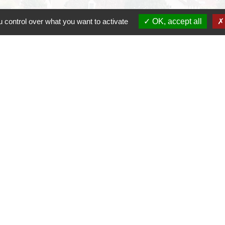
 control over what you want to activate
OK, accept all
C
D
R
P
S
h30-17h