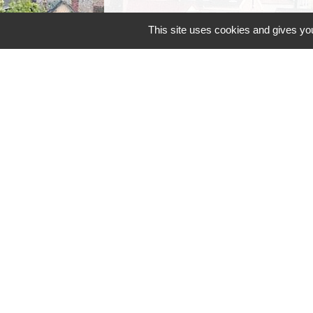
This site uses cookies and gives you
Mairie, horaires
Commune d'Égly
4 Grande Rue
91520 Égly - FRANCE
+33 1 69 26 28 00
Contact par formulaire
Horaires
Lundi - Mercredi - Jeudi : 8h30-12h et 13
Mardi : 13h30-17h / Vendredi : 8h30-12h