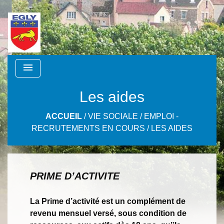
menu
Les aides
ACCUEIL
/
VIE SOCIALE
/
EMPLOI -
RECRUTEMENTS EN COURS
/
LES AIDES
PRIME D’ACTIVITE
La Prime d’activité est un complément de
revenu mensuel versé, sous condition de