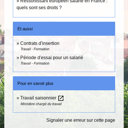
Ressortissant européen salarié en France :
quels sont ses droits ?
Et aussi
Contrats d'insertion
Travail - Formation
Période d'essai pour un salarié
Travail - Formation
Pour en savoir plus
open_in_new
Travail saisonnier
Ministère chargé du travail
Signaler une erreur sur cette page