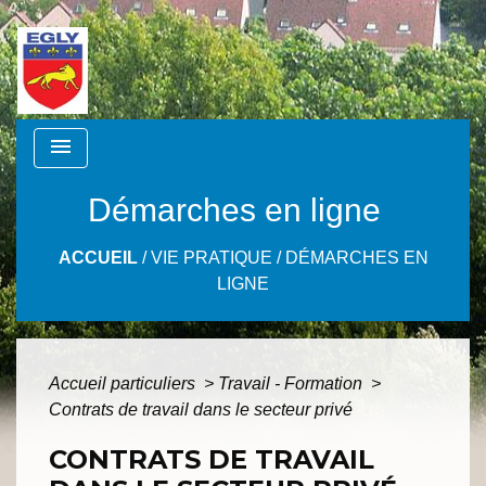
menu
Démarches en ligne
ACCUEIL
/
VIE PRATIQUE
/
DÉMARCHES EN
LIGNE
Accueil particuliers
>
Travail - Formation
>
Contrats de travail dans le secteur privé
CONTRATS DE TRAVAIL