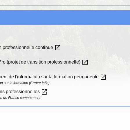
open_in_new
n professionnelle continue
open_in_new
ro (projet de transition professionnelle)
open_in_new
ent de l'information sur la formation permanente
 sur la formation (Centre Inffo)
open_in_new
ions professionnelles
elle de France compétences