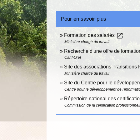
Pour en savoir plus
open_in_new
Formation des salariés
Ministère chargé du travail
Recherche d'une offre de formatio
Carif-Oref
Site des associations Transitions P
Ministère chargé du travail
Site du Centre pour le développem
Centre pour le développement de l'information
Répertoire national des certificat
Commission de la certification professionn