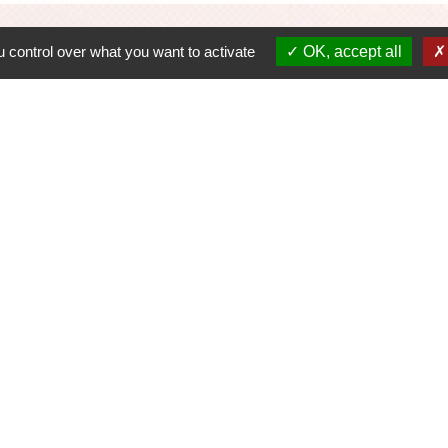
 control over what you want to activate
OK, accept all
C
D
R
P
S
h30-17h
confidentialité
-
Accessibilité
-
Application mobile Localiti
-
P