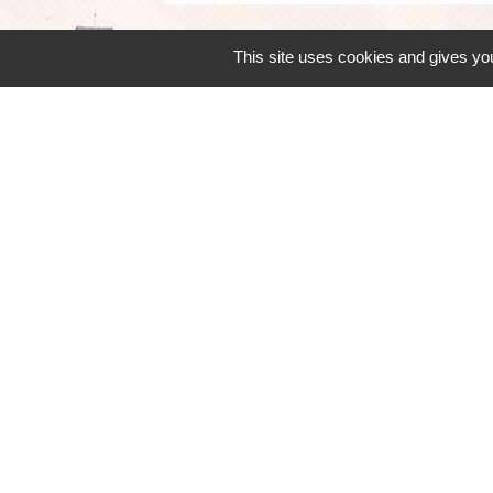
This site uses cookies and gives you
Mairie, horaires
Commune d'Égly
4 Grande Rue
91520 Égly - FRANCE
+33 1 69 26 28 00
Contact par formulaire
Horaires
Lundi - Mercredi - Jeudi : 8h30-12h et 13
Mardi : 13h30-17h / Vendredi : 8h30-12h
Mentions légales
-
Politique de 