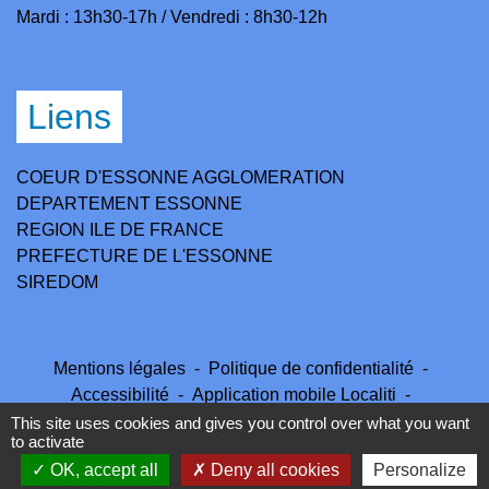
Mardi : 13h30-17h / Vendredi : 8h30-12h
Liens
COEUR D'ESSONNE AGGLOMERATION
DEPARTEMENT ESSONNE
REGION ILE DE FRANCE
PREFECTURE DE L'ESSONNE
SIREDOM
Mentions légales
-
Politique de confidentialité
-
Accessibilité
-
Application mobile Localiti
-
Plan du site
-
Gestion des cookies
This site uses cookies and gives you control over what you want
to activate
OK, accept all
Deny all cookies
Personalize
Site créé en partenariat avec Réseau des Communes