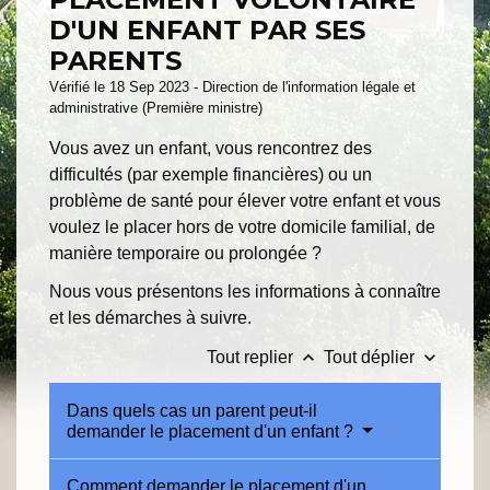
D'UN ENFANT PAR SES
PARENTS
Vérifié le 18 Sep 2023 - Direction de l'information légale et
administrative (Première ministre)
Vous avez un enfant, vous rencontrez des
difficultés (par exemple financières) ou un
problème de santé pour élever votre enfant et vous
voulez le placer hors de votre domicile familial, de
manière temporaire ou prolongée ?
Nous vous présentons les informations à connaître
et les démarches à suivre.
keyboard_arrow_up
keyboard_arrow_down
Tout replier
Tout déplier
Dans quels cas un parent peut-il
demander le placement d'un enfant ?
Comment demander le placement d'un