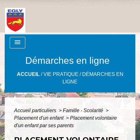
menu
Démarches en ligne
ACCUEIL
/
VIE PRATIQUE
/
DÉMARCHES EN
LIGNE
Accueil particuliers
>
Famille - Scolarité
>
Placement d'un enfant
>
Placement volontaire
d'un enfant par ses parents
PLACEMENT VOLONTAIRE