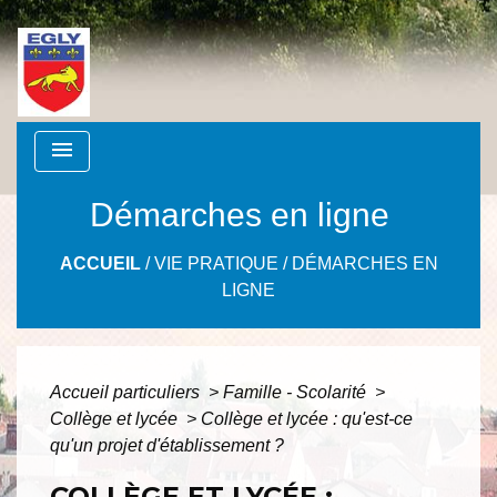
menu
Démarches en ligne
ACCUEIL
/
VIE PRATIQUE
/
DÉMARCHES EN
LIGNE
Accueil particuliers
>
Famille - Scolarité
>
Collège et lycée
>
Collège et lycée : qu'est-ce
qu'un projet d'établissement ?
COLLÈGE ET LYCÉE :