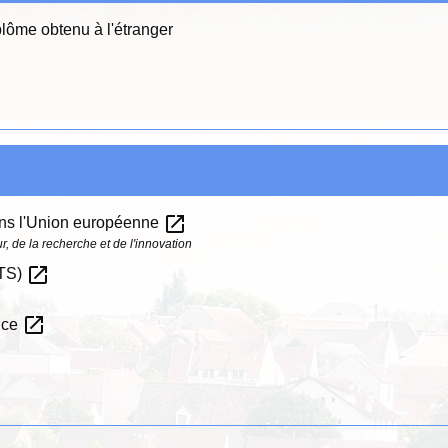
plôme obtenu à l'étranger
open_in_new
ns l'Union européenne
, de la recherche et de l'innovation
open_in_new
CTS)
open_in_new
nce