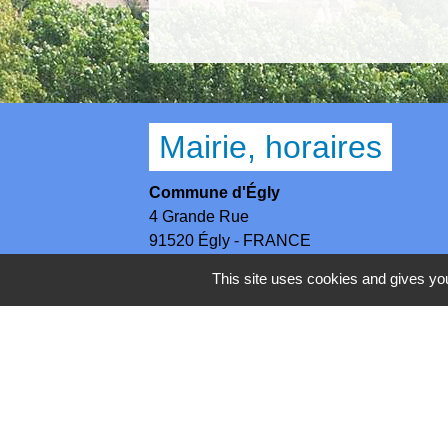
Mairie, horaires
Commune d'Égly
4 Grande Rue
91520 Égly - FRANCE
+33 1 69 26 28 00
This site uses cookies and gives you
Contact par formulaire
Horaires
Lundi - Mercredi - Jeudi : 8h30-12h et 13
Mardi : 13h30-17h / Vendredi : 8h30-12h