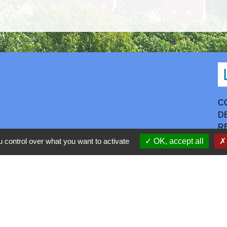
C
D
R
P
 control over what you want to activate
OK, accept all
S
h30-17h