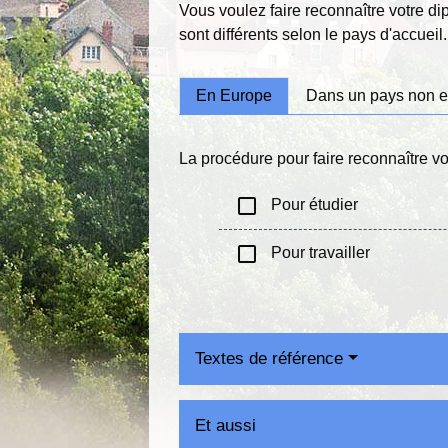
Vous voulez faire reconnaître votre di
sont différents selon le pays d'accueil
En Europe
Dans un pays non 
La procédure pour faire reconnaître vot
check_box_outline_blank
Pour étudier
check_box_outline_blank
Pour travailler
Textes de référence
Et aussi