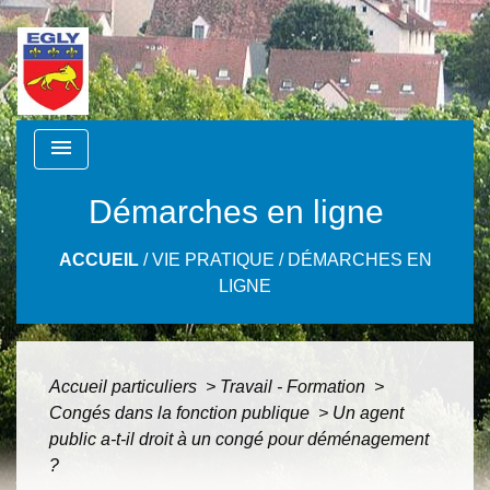
menu
Démarches en ligne
ACCUEIL
/
VIE PRATIQUE
/
DÉMARCHES EN
LIGNE
Accueil particuliers
>
Travail - Formation
>
Congés dans la fonction publique
>
Un agent
public a-t-il droit à un congé pour déménagement
?