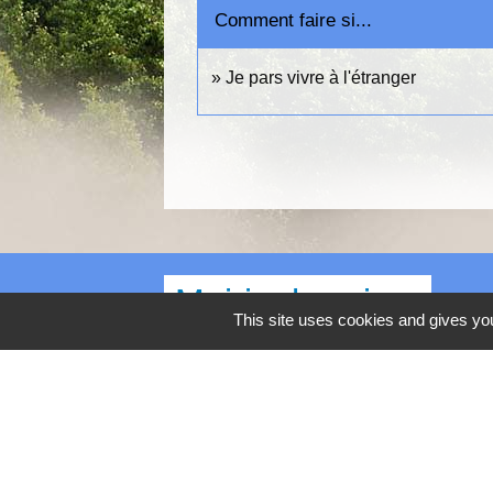
Comment faire si...
Je pars vivre à l'étranger
Mairie, horaires
This site uses cookies and gives you
Commune d'Égly
4 Grande Rue
91520 Égly - FRANCE
+33 1 69 26 28 00
Contact par formulaire