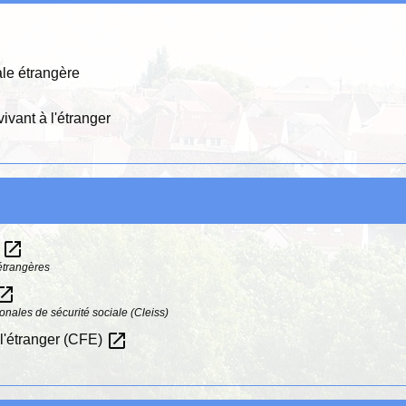
iale étrangère
ivant à l'étranger
open_in_new
r
 étrangères
n_in_new
onales de sécurité sociale (Cleiss)
open_in_new
 l'étranger (CFE)