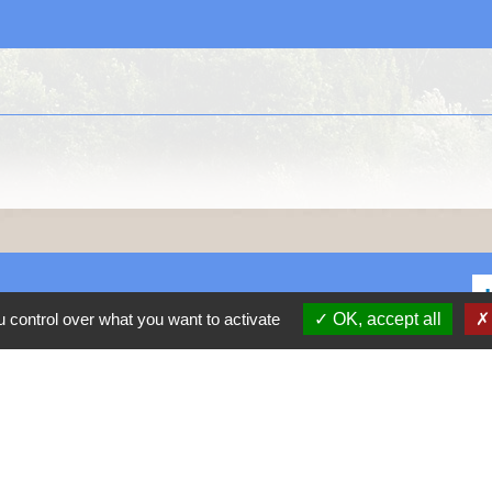
 control over what you want to activate
OK, accept all
C
D
R
P
S