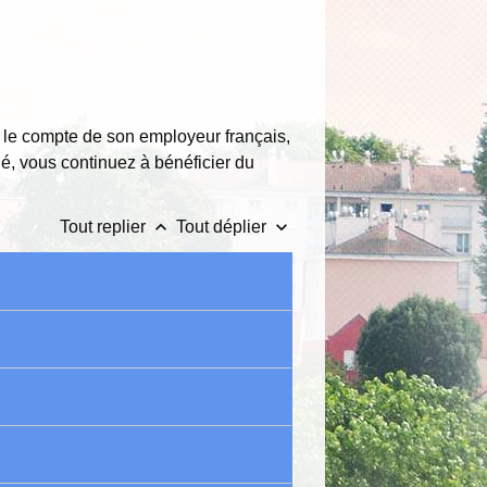
r le compte de son employeur français,
hé, vous continuez à bénéficier du
keyboard_arrow_up
keyboard_arrow_down
Tout replier
Tout déplier