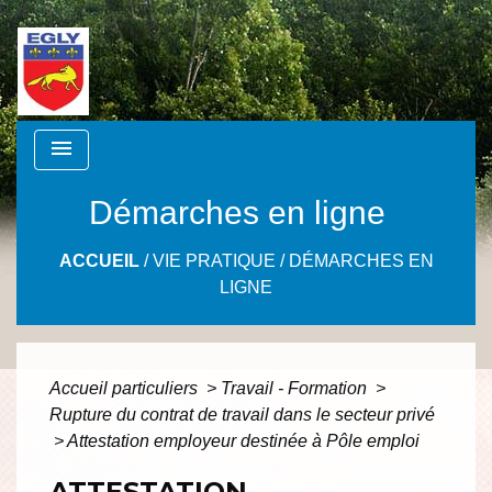
menu
Démarches en ligne
ACCUEIL
/
VIE PRATIQUE
/
DÉMARCHES EN
LIGNE
Accueil particuliers
>
Travail - Formation
>
Rupture du contrat de travail dans le secteur privé
>
Attestation employeur destinée à Pôle emploi
ATTESTATION