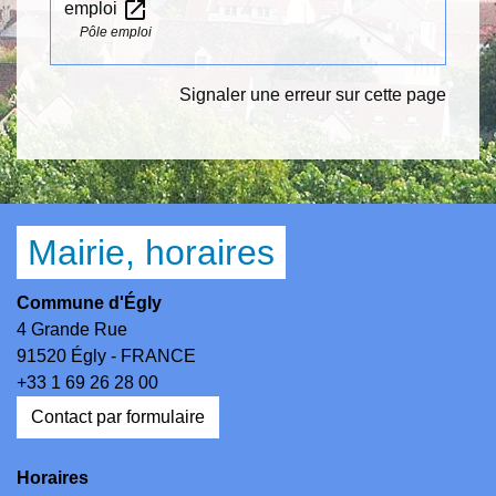
open_in_new
emploi
Pôle emploi
Signaler une erreur sur cette page
Mairie, horaires
Commune d'Égly
4 Grande Rue
91520 Égly - FRANCE
+33 1 69 26 28 00
Contact par formulaire
Horaires