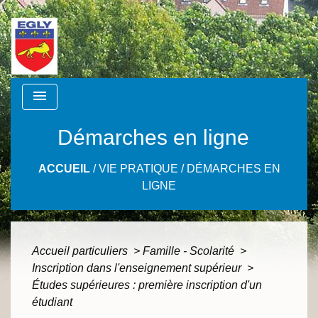
menu
Démarches en ligne
ACCUEIL
/
VIE PRATIQUE
/
DÉMARCHES EN
LIGNE
Accueil particuliers
>
Famille - Scolarité
>
Inscription dans l'enseignement supérieur
>
Études supérieures : première inscription d'un
étudiant