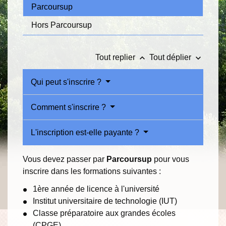
Parcoursup
Hors Parcoursup
keyboard_arrow_up
keyboard_arrow_down
Tout replier
Tout déplier
Qui peut s'inscrire ?
Comment s'inscrire ?
L'inscription est-elle payante ?
Vous devez passer par
Parcoursup
pour vous
inscrire dans les formations suivantes :
1
ère
année de licence à l'université
Institut universitaire de technologie (IUT)
Classe préparatoire aux grandes écoles
(CPGE)