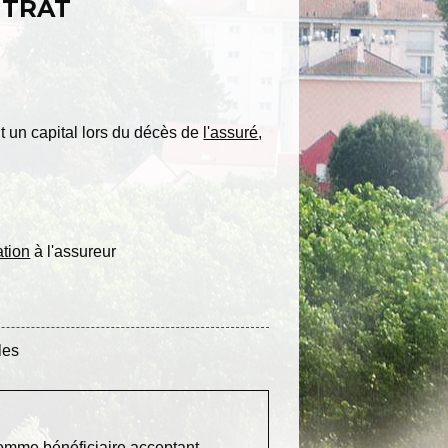
NTRAT
.
nt un capital lors du décès de
l'assuré
,
ation
à l'assureur
les
omme bénéficiaire acceptant.