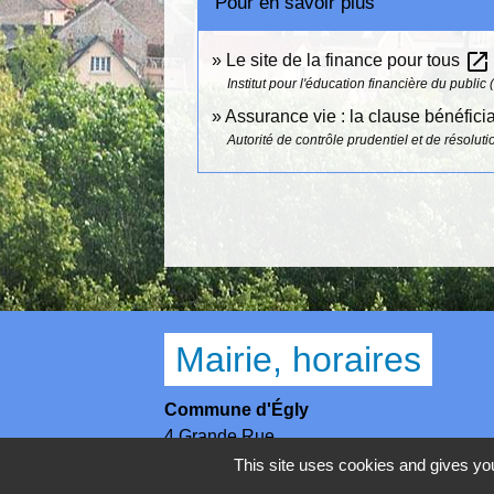
Pour en savoir plus
open_in_new
Le site de la finance pour tous
Institut pour l'éducation financière du public 
Assurance vie : la clause bénéfici
Autorité de contrôle prudentiel et de résolu
Mairie, horaires
Commune d'Égly
4 Grande Rue
91520 Égly - FRANCE
This site uses cookies and gives you
+33 1 69 26 28 00