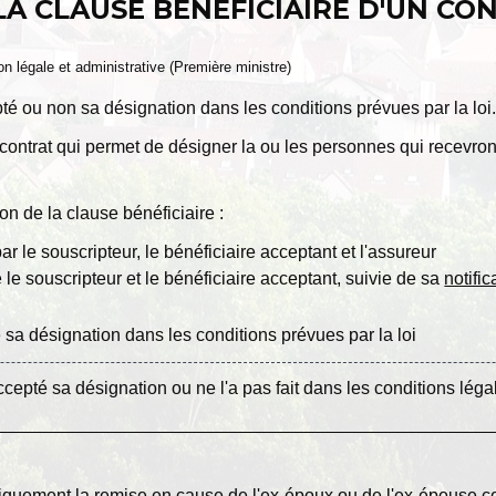
LA CLAUSE BÉNÉFICIAIRE D'UN CO
ion légale et administrative (Première ministre)
té ou non sa désignation dans les conditions prévues par la loi
u contrat qui permet de désigner la ou les personnes qui recevro
on de la clause bénéficiaire :
ar le souscripteur, le bénéficiaire acceptant et l'assureur
 le souscripteur et le bénéficiaire acceptant, suivie de sa
notific
 sa désignation dans les conditions prévues par la loi
cepté sa désignation ou ne l'a pas fait dans les conditions léga
tiquement la remise en cause de l'ex-époux ou de l'ex-épouse c