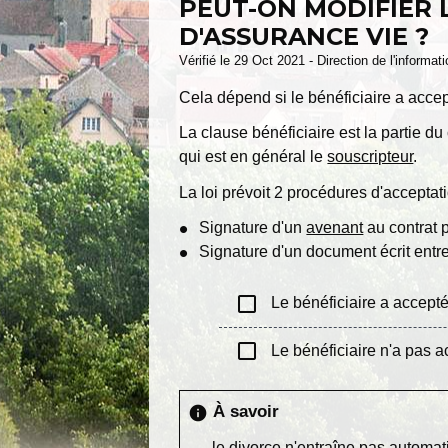
PEUT-ON MODIFIER 
D'ASSURANCE VIE ?
Vérifié le 29 Oct 2021 - Direction de l'informat
Cela dépend si le bénéficiaire a accep
La clause bénéficiaire est la partie d
qui est en général le
souscripteur
.
La loi prévoit 2 procédures d'acceptati
Signature d'un
avenant
au contrat p
Signature d'un document écrit entre
check_box_outline_blank
Le bénéficiaire a accepté
check_box_outline_blank
Le bénéficiaire n'a pas ac
À savoir
info
le divorce n'entraîne pas automa