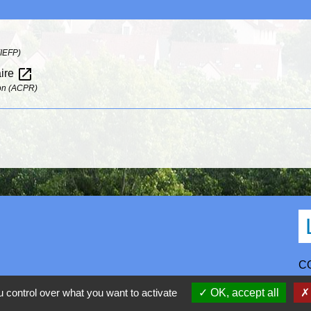
(IEFP)
open_in_new
aire
tion (ACPR)
C
D
 control over what you want to activate
OK, accept all
R